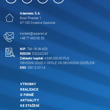
Adamietz S.A.
Braci Prankel 1
47-100 Strzelce Opolskie
kontakt@arpanel.pl
+48 77 463 00 55
NIP
: 756-18-36-633
REGON
: 532242263
Základní kapitál
: 4 660 000,00 PLN
OBVODNÍ SOUD V OPOLE VIII OBCHODNÍ ODDĚLENÍ
KRS
: 0001210114
VÝROBKY
REALIZACE
O FIRMĚ
AKTUALITY
KE STAŽENÍ