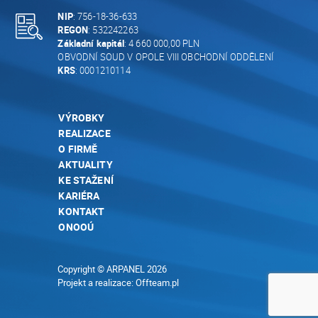
NIP
: 756-18-36-633
REGON
: 532242263
Základní kapitál
: 4 660 000,00 PLN
OBVODNÍ SOUD V OPOLE VIII OBCHODNÍ ODDĚLENÍ
KRS
: 0001210114
VÝROBKY
REALIZACE
O FIRMĚ
AKTUALITY
KE STAŽENÍ
KARIÉRA
KONTAKT
ONOOÚ
Copyright © ARPANEL 2026
Projekt a realizace:
Offteam.pl