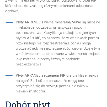
z wełny mineralnej MiWo lub pianki poliizocyjanurowej PIR,
które charakteryzują się różnymi poziomami odporności
ogniowej.
Płyty ARPANEL z wełną mineralną MiWo
są niepalne
i niekapiące, co zapewnia najwyższy poziom
bezpieczeństwa. Klasyfikacja reakcji na ogień tych
płyt to
A2-s1d0,
co oznacza, że w warunkach pożaru
rozwiniętego nie rozprzestrzeniają ognia i mogą
wydzielać jedynie nieznaczne ilości ciepła. Dzięki tym
właściwościom są stosowane w wielu konstrukcjach
jako materiał o podwyższonym poziomie
bezpieczeństwa.
Płyty ARPANEL z rdzeniem PIR
oferują klasę reakcji
na ogień B-s1,d0, co oznacza, że mogą one
przyczyniać się do rozwoju pożaru, ale tylko w
niewielkim stopniu.
Dobór płyt