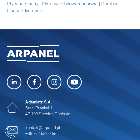
Płyty na ściany
|
Płyta warstwowa dachowa
|
Obróbki
blacharskie dach
Adamietz S.A.
Braci Prankel 1
47-100 Strzelce Opolskie
kontakt@arpanel.pl
+48 77 463 00 55