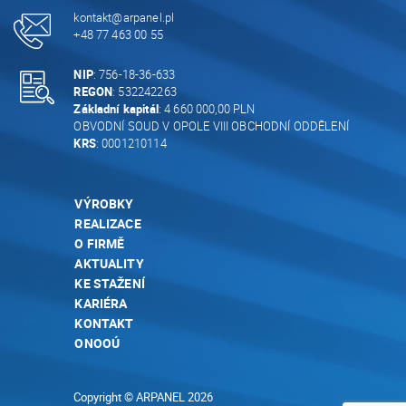
kontakt@arpanel.pl
+48 77 463 00 55
NIP
: 756-18-36-633
REGON
: 532242263
Základní kapitál
: 4 660 000,00 PLN
OBVODNÍ SOUD V OPOLE VIII OBCHODNÍ ODDĚLENÍ
KRS
: 0001210114
VÝROBKY
REALIZACE
O FIRMĚ
AKTUALITY
KE STAŽENÍ
KARIÉRA
KONTAKT
ONOOÚ
Copyright © ARPANEL 2026