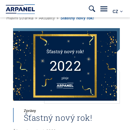
CZ
Hlavní stránka
»
Aktuality
»
Šťastný nový rok!
Zprávy
Šťastný nový rok!