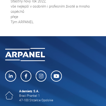
Šťastný nový rok 2022,
vše nejlepší v osobním i profesním životě a mnoho
úspěchů
přeje
Tým ARPANEL
Adamietz S.A.
Braci Prankel 1
47-100 Strzelce Opolskie