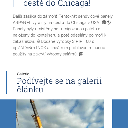
cestě do Chicaga!
Další zásilka do zámoří❗ Tentokrát sendvičové panely
ARPANEL vyrazily na cestu do Chicaga v USA. 🏙️🌎
Panely byly umístěny na fumigovanou paletu a
naloženy do kontejneru a poté odeslány po moři k
zákazníkovi. 🚢Dodané výrobky S PIR 100 s
opláštěným INOX a lineárním profilováním budou
použity na zakrytí výrobny salámů. 🥓
Galerie
Podívejte se na galerii
článku