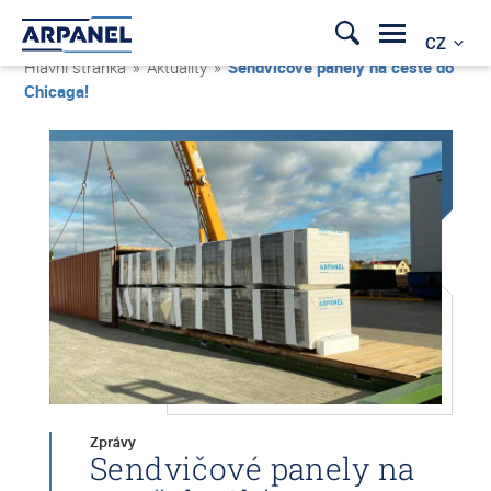
CZ
Hlavní stránka
»
Aktuality
»
Sendvičové panely na cestě do
Chicaga!
Zprávy
Sendvičové panely na