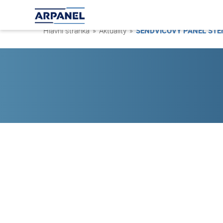
Hlavní stránka
»
Aktuality
»
SENDVIČOVÝ PANEL STĚ