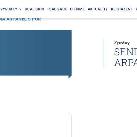
VÝROBKY
DUAL SKIN
REALIZACE
O FIRMĚ
AKTUALITY
KE STAŽENÍ
NA ARPANEL S PUR
Zprávy
SEN
ARP