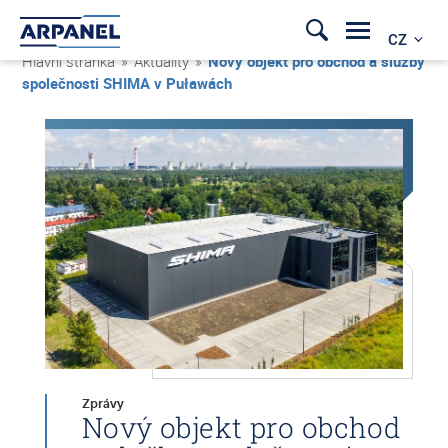
CZ
Hlavní stránka
»
Aktuality
»
Nový objekt pro obchod a služby
společnosti SHIMA v Puławách
Zprávy
Nový objekt pro obchod