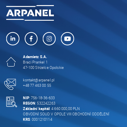
Adamietz S.A.
Braci Prankel 1
47-100 Strzelce Opolskie
kontakt@arpanel.pl
+48 77 463 00 55
NIP
: 756-18-36-633
REGON
: 532242263
Základní kapitál
: 4 660 000,00 PLN
OBVODNÍ SOUD V OPOLE VIII OBCHODNÍ ODDĚLENÍ
KRS
: 0001210114