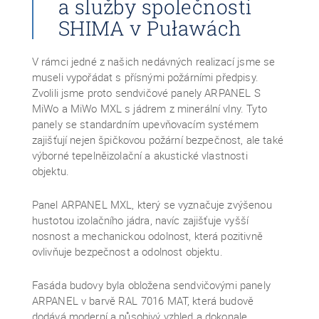
a služby společnosti
SHIMA v Puławách
V rámci jedné z našich nedávných realizací jsme se
museli vypořádat s přísnými požárními předpisy.
Zvolili jsme proto sendvičové panely ARPANEL S
MiWo a MiWo MXL s jádrem z minerální vlny. Tyto
panely se standardním upevňovacím systémem
zajišťují nejen špičkovou požární bezpečnost, ale také
výborné tepelněizolační a akustické vlastnosti
objektu.
Panel ARPANEL MXL, který se vyznačuje zvýšenou
hustotou izolačního jádra, navíc zajišťuje vyšší
nosnost a mechanickou odolnost, která pozitivně
ovlivňuje bezpečnost a odolnost objektu.
Fasáda budovy byla obložena sendvičovými panely
ARPANEL v barvě RAL 7016 MAT, která budově
dodává moderní a působivý vzhled a dokonale