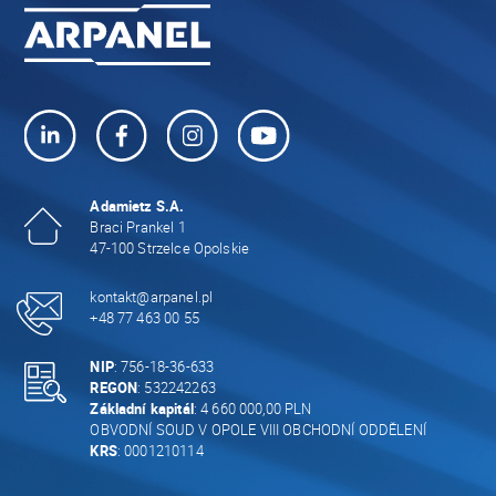
Adamietz S.A.
Braci Prankel 1
47-100 Strzelce Opolskie
kontakt@arpanel.pl
+48 77 463 00 55
NIP
: 756-18-36-633
REGON
: 532242263
Základní kapitál
: 4 660 000,00 PLN
OBVODNÍ SOUD V OPOLE VIII OBCHODNÍ ODDĚLENÍ
KRS
: 0001210114