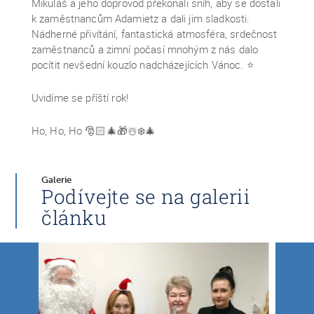
Mikuláš a jeho doprovod překonali sníh, aby se dostali
k zaměstnancům Adamietz a dali jim sladkosti.
Nádherné přivítání, fantastická atmosféra, srdečnost
zaměstnanců a zimní počasí mnohým z nás dalo
pocítit nevšední kouzlo nadcházejících Vánoc. ⭐
Uvidíme se příští rok!
Ho, Ho, Ho 🎅🏻🎄🎁☃️❄️🎄
Galerie
Podívejte se na galerii
článku