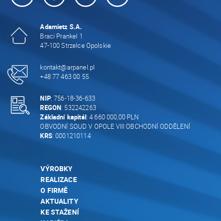
Adamietz S.A.
Braci Prankel 1
47-100 Strzelce Opolskie
kontakt@arpanel.pl
+48 77 463 00 55
NIP
: 756-18-36-633
REGON
: 532242263
Základní kapitál
: 4 660 000,00 PLN
OBVODNÍ SOUD V OPOLE VIII OBCHODNÍ ODDĚLENÍ
KRS
: 0001210114
VÝROBKY
REALIZACE
O FIRMĚ
AKTUALITY
KE STAŽENÍ