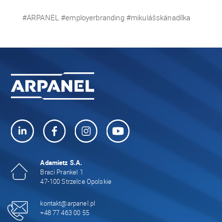
#ARPANEL #employerbranding #mikulášskánadílka
Adamietz S.A.
Braci Prankel 1
47-100 Strzelce Opolskie
kontakt@arpanel.pl
+48 77 463 00 55