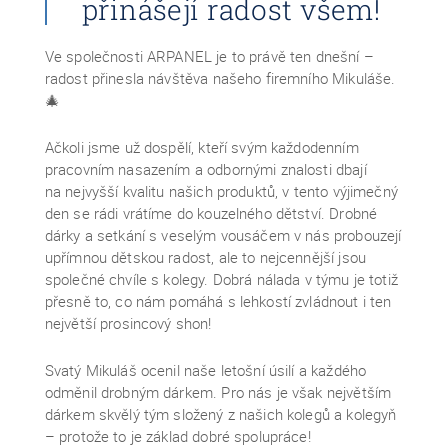
přinášejí radost všem!
Ve společnosti ARPANEL je to právě ten dnešní –
radost přinesla návštěva našeho firemního Mikuláše.
🎄
Ačkoli jsme už dospělí, kteří svým každodenním
pracovním nasazením a odbornými znalosti dbají
na nejvyšší kvalitu našich produktů, v tento výjimečný
den se rádi vrátíme do kouzelného dětství. Drobné
dárky a setkání s veselým vousáčem v nás probouzejí
upřímnou dětskou radost, ale to nejcennější jsou
společné chvíle s kolegy. Dobrá nálada v týmu je totiž
přesně to, co nám pomáhá s lehkostí zvládnout i ten
největší prosincový shon!
Svatý Mikuláš ocenil naše letošní úsilí a každého
odměnil drobným dárkem. Pro nás je však největším
dárkem skvělý tým složený z našich kolegů a kolegyň
– protože to je základ dobré spolupráce!