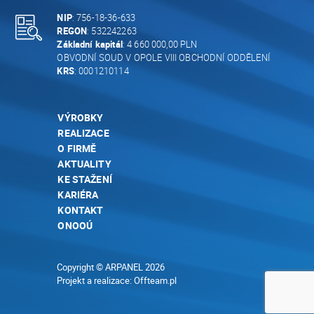
NIP
: 756-18-36-633
REGON
: 532242263
Základní kapitál
: 4 660 000,00 PLN
OBVODNÍ SOUD V OPOLE VIII OBCHODNÍ ODDĚLENÍ
KRS
: 0001210114
VÝROBKY
REALIZACE
O FIRMĚ
AKTUALITY
KE STAŽENÍ
KARIÉRA
KONTAKT
ONOOÚ
Copyright © ARPANEL 2026
Projekt a realizace:
Offteam.pl