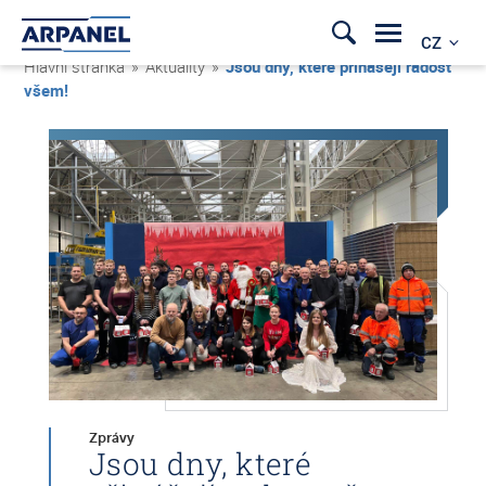
CZ
Hlavní stránka
»
Aktuality
»
Jsou dny, které přinášejí radost
všem!
Zprávy
Jsou dny, které