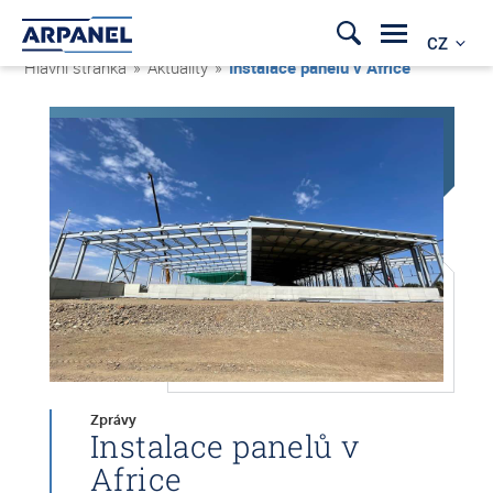
CZ
Hlavní stránka
»
Aktuality
»
Instalace panelů v Africe
Zprávy
Instalace panelů v
Africe