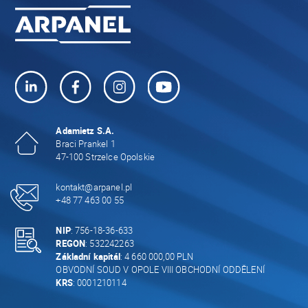
Adamietz S.A.
Braci Prankel 1
47-100 Strzelce Opolskie
kontakt@arpanel.pl
+48 77 463 00 55
NIP
: 756-18-36-633
REGON
: 532242263
Základní kapitál
: 4 660 000,00 PLN
OBVODNÍ SOUD V OPOLE VIII OBCHODNÍ ODDĚLENÍ
KRS
: 0001210114