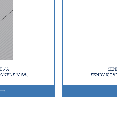
TĚNA
SEN
ANEL S MiWo
SENDVIČOVÝ