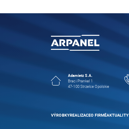
Adamietz S.A.
Braci Prankel 1
47-100 Strzelce Opolskie
VÝROBKY
REALIZACE
O FIRMĚ
AKTUALITY