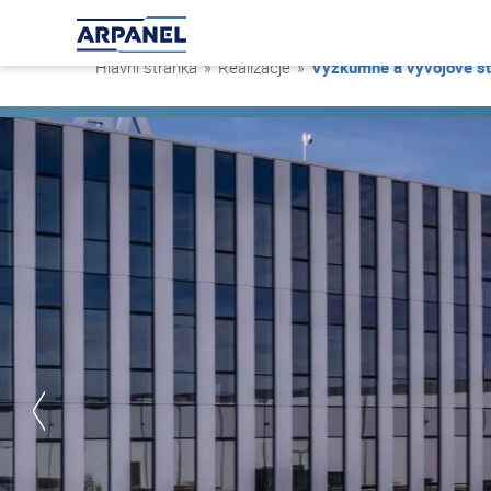
Hlavní stránka
»
Realizacje
»
Výzkumné a vývojové st