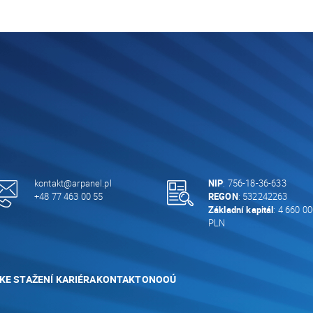
kontakt@arpanel.pl
NIP
: 756-18-36-633
+48 77 463 00 55
REGON
: 532242263
Základní kapitál
: 4 660 00
PLN
KE STAŽENÍ
KARIÉRA
KONTAKT
ONOOÚ