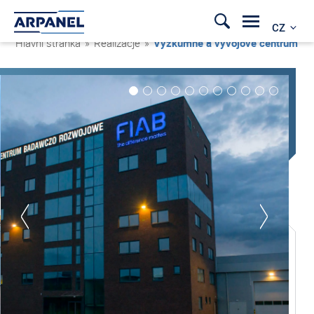
CZ
Hlavní stránka
»
Realizacje
»
Výzkumné a vývojové centrum