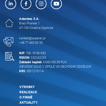
Adamietz S.A.
Braci Prankel 1
47-100 Strzelce Opolskie
kontakt@arpanel.pl
+48 77 463 00 55
NIP
: 756-18-36-633
REGON
: 532242263
Základní kapitál
: 4 660 000,00 PLN
OBVODNÍ SOUD V OPOLE VIII OBCHODNÍ ODDĚLENÍ
KRS
: 0001210114
VÝROBKY
REALIZACE
O FIRMĚ
AKTUALITY