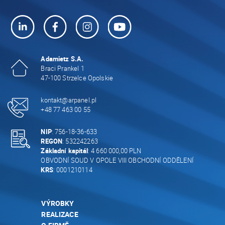
Adamietz S.A.
Braci Prankel 1
47-100 Strzelce Opolskie
kontakt@arpanel.pl
+48 77 463 00 55
NIP
: 756-18-36-633
REGON
: 532242263
Základní kapitál
: 4 660 000,00 PLN
OBVODNÍ SOUD V OPOLE VIII OBCHODNÍ ODDĚLENÍ
KRS
: 0001210114
VÝROBKY
REALIZACE