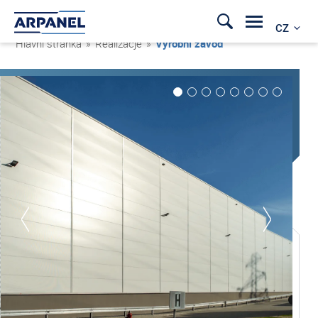
CZ
Hlavní stránka
»
Realizacje
»
Výrobní závod