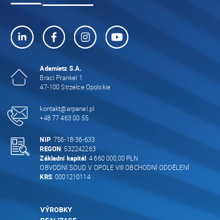
Adamietz S.A.
Braci Prankel 1
47-100 Strzelce Opolskie
kontakt@arpanel.pl
+48 77 463 00 55
NIP
: 756-18-36-633
REGON
: 532242263
Základní kapitál
: 4 660 000,00 PLN
OBVODNÍ SOUD V OPOLE VIII OBCHODNÍ ODDĚLENÍ
KRS
: 0001210114
VÝROBKY