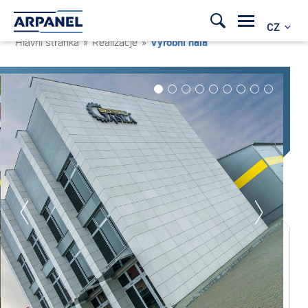
CZ
Hlavní stránka
»
Realizacje
»
Výrobní hala