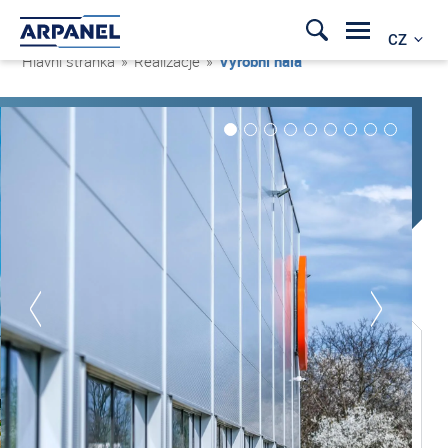
CZ
Hlavní stránka
»
Realizacje
»
Výrobní hala