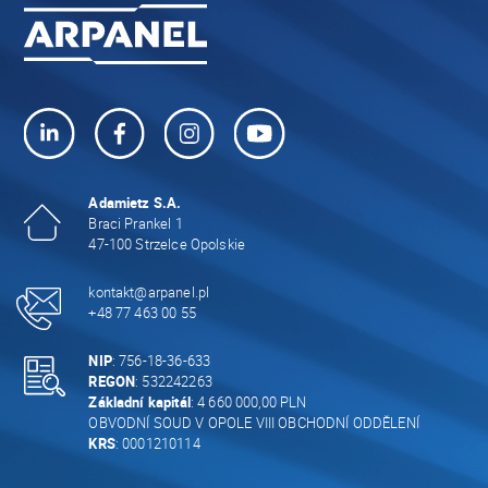
Adamietz S.A.
Braci Prankel 1
47-100 Strzelce Opolskie
kontakt@arpanel.pl
+48 77 463 00 55
NIP
: 756-18-36-633
REGON
: 532242263
Základní kapitál
: 4 660 000,00 PLN
OBVODNÍ SOUD V OPOLE VIII OBCHODNÍ ODDĚLENÍ
KRS
: 0001210114