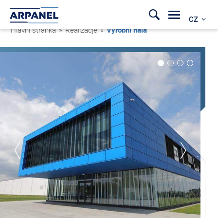
CZ
Hlavní stránka
»
Realizacje
»
Výrobní hala