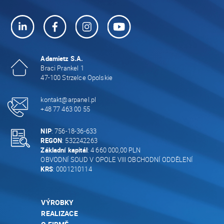
Adamietz S.A.
Braci Prankel 1
47-100 Strzelce Opolskie
kontakt@arpanel.pl
+48 77 463 00 55
NIP
: 756-18-36-633
REGON
: 532242263
Základní kapitál
: 4 660 000,00 PLN
OBVODNÍ SOUD V OPOLE VIII OBCHODNÍ ODDĚLENÍ
KRS
: 0001210114
VÝROBKY
REALIZACE