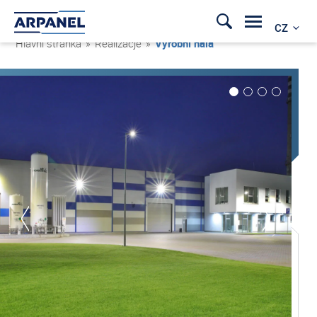
CZ
Hlavní stránka
»
Realizacje
»
Výrobní hala