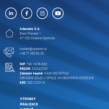
Adamietz S.A.
Braci Prankel 1
47-100 Strzelce Opolskie
kontakt@arpanel.pl
+48 77 463 00 55
NIP
: 756-18-36-633
REGON
: 532242263
Základní kapitál
: 4 660 000,00 PLN
OBVODNÍ SOUD V OPOLE VIII OBCHODNÍ ODDĚLENÍ
KRS
: 0001210114
VÝROBKY
REALIZACE