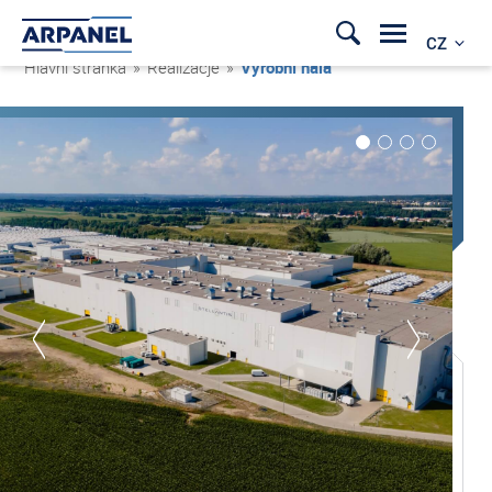
CZ
Hlavní stránka
»
Realizacje
»
Výrobní hala