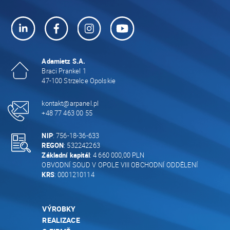
Adamietz S.A.
Braci Prankel 1
47-100 Strzelce Opolskie
kontakt@arpanel.pl
+48 77 463 00 55
NIP
: 756-18-36-633
REGON
: 532242263
Základní kapitál
: 4 660 000,00 PLN
OBVODNÍ SOUD V OPOLE VIII OBCHODNÍ ODDĚLENÍ
KRS
: 0001210114
VÝROBKY
REALIZACE