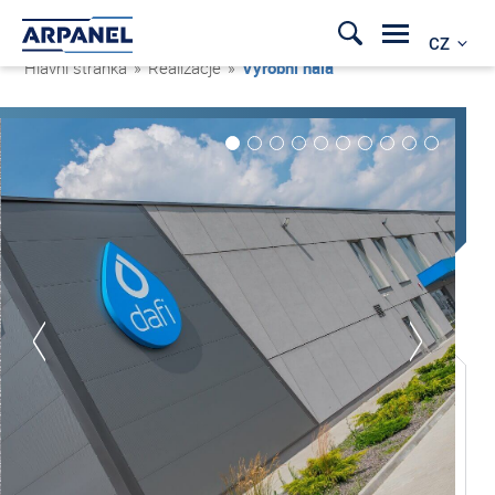
CZ
Hlavní stránka
»
Realizacje
»
Výrobní hala