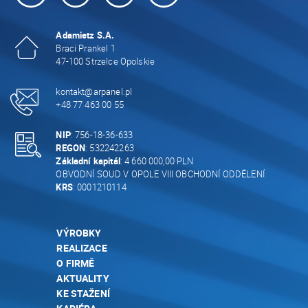
Adamietz S.A.
Braci Prankel 1
47-100 Strzelce Opolskie
kontakt@arpanel.pl
+48 77 463 00 55
NIP
: 756-18-36-633
REGON
: 532242263
Základní kapitál
: 4 660 000,00 PLN
OBVODNÍ SOUD V OPOLE VIII OBCHODNÍ ODDĚLENÍ
KRS
: 0001210114
VÝROBKY
REALIZACE
O FIRMĚ
AKTUALITY
KE STAŽENÍ