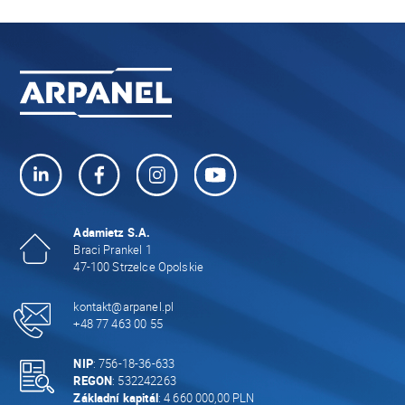
Adamietz S.A.
Braci Prankel 1
47-100 Strzelce Opolskie
kontakt@arpanel.pl
+48 77 463 00 55
NIP
: 756-18-36-633
REGON
: 532242263
Základní kapitál
: 4 660 000,00 PLN