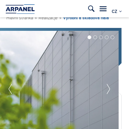
CZ
Hlavní stránka
»
Realizacje
»
Výrobní a skladová hala