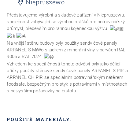
Niepruszewo
Představujeme výrobní a skladové zařízení v Niepruszewu,
společnost zabývající se výrobou prášků pro potravinářský
průmysl, především pro rannou kojeneckou výživu.
Na vnější stěnu budovy byly použity sendvičové panely
ARPANEL S MiWo s jádrem z minerální vlny v barvách RAL
9006 a RAL 7024.
Vzhledem ke specifičnosti tohoto odvětví byly jako dělicí
příčky použity stěnové sendvičové panely ARPANEL S PIR a
ARPANEL CH PIR se speciálním potravinářským nátěrem
foodsafe, bezpečným pro styk s potravinami v místnostech
s nejvyššími požadavky na čistotu.
POUŽITÉ MATERIÁLY: