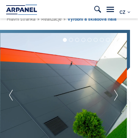
CZ
Hlavní stránka
»
Realizacje
»
Výrobní a skladová hala