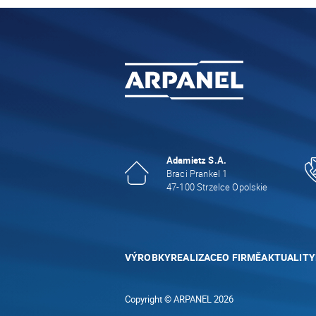
Adamietz S.A.
Braci Prankel 1
47-100 Strzelce Opolskie
VÝROBKY
REALIZACE
O FIRMĚ
AKTUALITY
Copyright © ARPANEL 2026