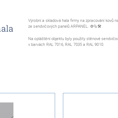
Výrobní a skladová hala firmy na zpracování kovů n
hala
ze sendvičových panelů ARPANEL.
⚙️🔩🛠
Na opláštění objektu byly použity stěnové sendv
v barvách RAL 7016, RAL 7035 a RAL 9010.