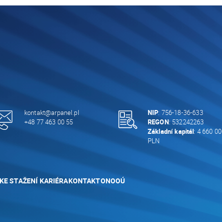
kontakt@arpanel.pl
NIP
: 756-18-36-633
+48 77 463 00 55
REGON
: 532242263
Základní kapitál
: 4 660 00
PLN
KE STAŽENÍ
KARIÉRA
KONTAKT
ONOOÚ