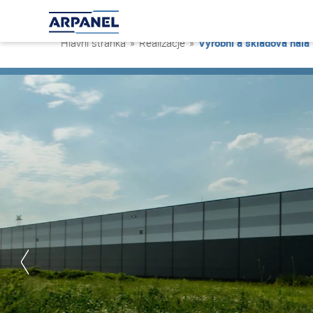
Hlavní stránka
»
Realizacje
»
Výrobní a skladová hala