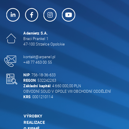
Adamietz S.A.
Braci Prankel 1
47-100 Strzelce Opolskie
kontakt@arpanel.pl
+48 77 463 00 55
NIP
: 756-18-36-633
REGON
: 532242263
Základní kapitál
: 4 660 000,00 PLN
OBVODNÍ SOUD V OPOLE VIII OBCHODNÍ ODDĚLENÍ
KRS
: 0001210114
VÝROBKY
REALIZACE
O FIRMĚ