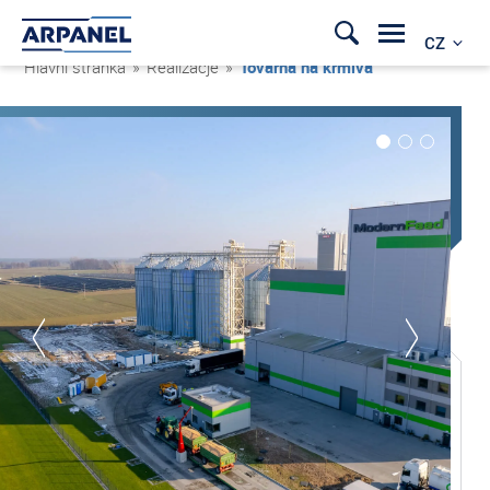
CZ
Hlavní stránka
»
Realizacje
»
Továrna na krmiva