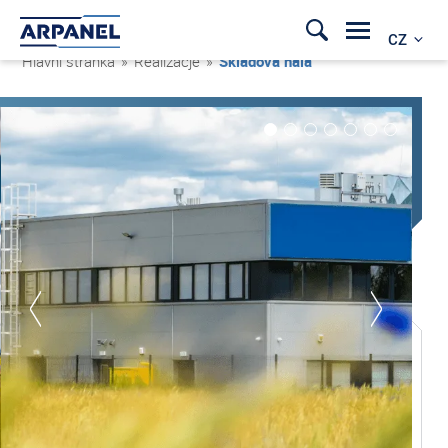
CZ
Hlavní stránka
»
Realizacje
»
Skladová hala