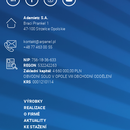
Adamietz S.A.
Braci Prankel 1
47-100 Strzelce Opolskie
kontakt@arpanel.pl
+48 77 463 00 55
NIP
: 756-18-36-633
REGON
: 532242263
Základní kapitál
: 4 660 000,00 PLN
OBVODNÍ SOUD V OPOLE VIII OBCHODNÍ ODDĚLENÍ
KRS
: 0001210114
VÝROBKY
REALIZACE
O FIRMĚ
AKTUALITY
KE STAŽENÍ