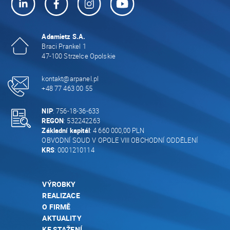
Adamietz S.A.
Braci Prankel 1
47-100 Strzelce Opolskie
kontakt@arpanel.pl
+48 77 463 00 55
NIP
: 756-18-36-633
REGON
: 532242263
Základní kapitál
: 4 660 000,00 PLN
OBVODNÍ SOUD V OPOLE VIII OBCHODNÍ ODDĚLENÍ
KRS
: 0001210114
VÝROBKY
REALIZACE
O FIRMĚ
AKTUALITY
KE STAŽENÍ