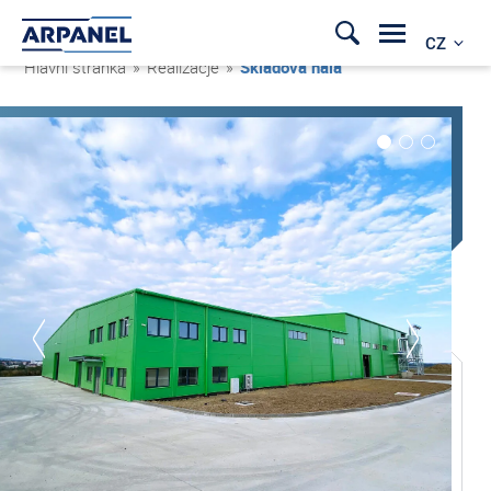
CZ
Hlavní stránka
»
Realizacje
»
Skladová hala