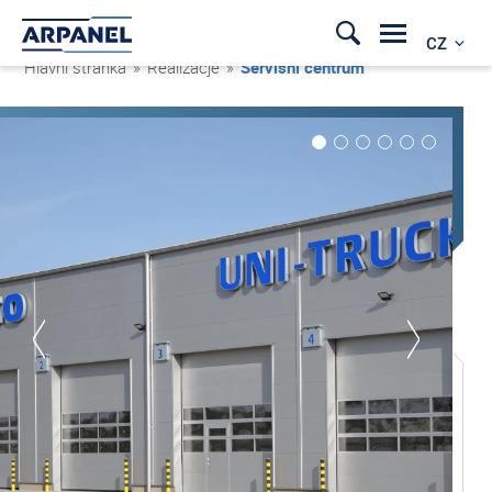
CZ
Hlavní stránka
»
Realizacje
»
Servisní centrum