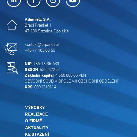
Adamietz S.A.
Braci Prankel 1
47-100 Strzelce Opolskie
kontakt@arpanel.pl
+48 77 463 00 55
NIP
: 756-18-36-633
REGON
: 532242263
Základní kapitál
: 4 660 000,00 PLN
OBVODNÍ SOUD V OPOLE VIII OBCHODNÍ ODDĚLENÍ
KRS
: 0001210114
VÝROBKY
REALIZACE
O FIRMĚ
AKTUALITY
KE STAŽENÍ