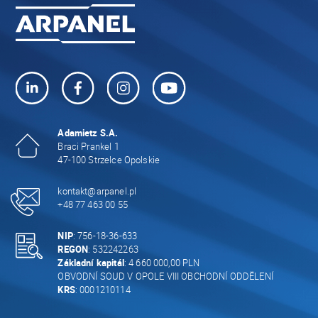
Adamietz S.A.
Braci Prankel 1
47-100 Strzelce Opolskie
kontakt@arpanel.pl
+48 77 463 00 55
NIP
: 756-18-36-633
REGON
: 532242263
Základní kapitál
: 4 660 000,00 PLN
OBVODNÍ SOUD V OPOLE VIII OBCHODNÍ ODDĚLENÍ
KRS
: 0001210114