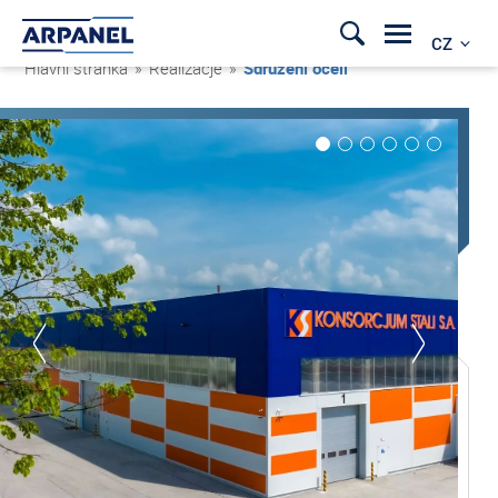
CZ
Hlavní stránka
»
Realizacje
»
Sdružení oceli