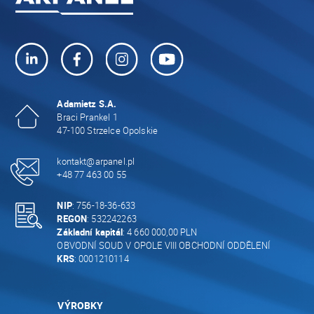
Adamietz S.A.
Braci Prankel 1
47-100 Strzelce Opolskie
kontakt@arpanel.pl
+48 77 463 00 55
NIP
: 756-18-36-633
REGON
: 532242263
Základní kapitál
: 4 660 000,00 PLN
OBVODNÍ SOUD V OPOLE VIII OBCHODNÍ ODDĚLENÍ
KRS
: 0001210114
VÝROBKY