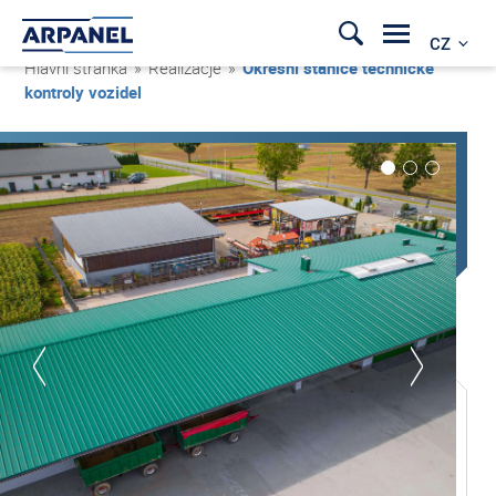
CZ
Hlavní stránka
»
Realizacje
»
Okresní stanice technické
kontroly vozidel