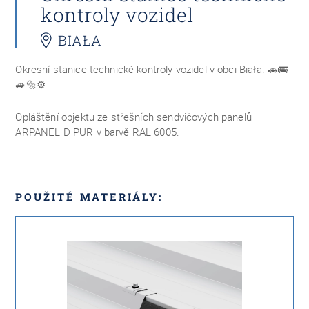
kontroly vozidel
BIAŁA
Okresní stanice technické kontroly vozidel v obci Biała.
🚗🚌
🚙🔩⚙️
Opláštění objektu ze střešních sendvičových panelů
ARPANEL D PUR v barvě RAL 6005.
POUŽITÉ MATERIÁLY: