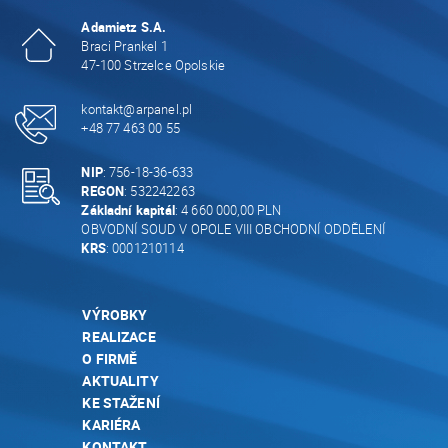
Adamietz S.A.
Braci Prankel 1
47-100 Strzelce Opolskie
kontakt@arpanel.pl
+48 77 463 00 55
NIP
: 756-18-36-633
REGON
: 532242263
Základní kapitál
: 4 660 000,00 PLN
OBVODNÍ SOUD V OPOLE VIII OBCHODNÍ ODDĚLENÍ
KRS
: 0001210114
VÝROBKY
REALIZACE
O FIRMĚ
AKTUALITY
KE STAŽENÍ
KARIÉRA
KONTAKT