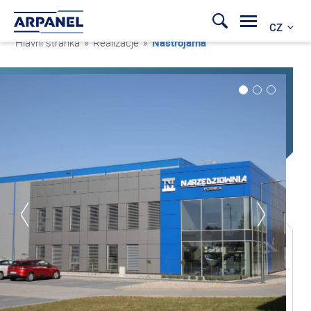
CZ
Hlavní stránka
»
Realizacje
»
Nástrojárna