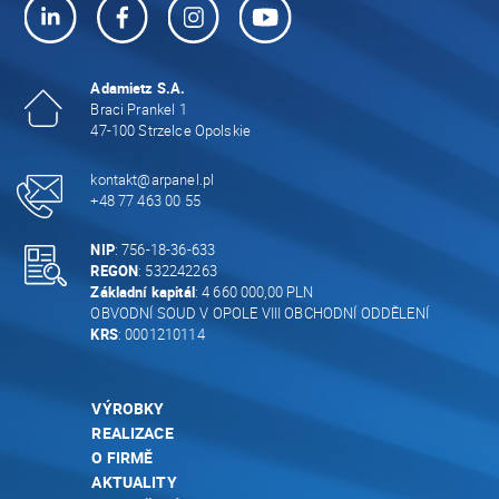
Adamietz S.A.
Braci Prankel 1
47-100 Strzelce Opolskie
kontakt@arpanel.pl
+48 77 463 00 55
NIP
: 756-18-36-633
REGON
: 532242263
Základní kapitál
: 4 660 000,00 PLN
OBVODNÍ SOUD V OPOLE VIII OBCHODNÍ ODDĚLENÍ
KRS
: 0001210114
VÝROBKY
REALIZACE
O FIRMĚ
AKTUALITY