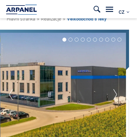
CZ
Hlavní stránka
»
Realizacje
»
Velkoobchod s léky