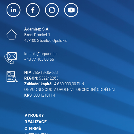
Adamietz S.A.
Braci Prankel 1
47-100 Strzelce Opolskie
kontakt@arpanel.pl
+48 77 463 00 55
NIP
: 756-18-36-633
REGON
: 532242263
Základní kapitál
: 4 660 000,00 PLN
OBVODNÍ SOUD V OPOLE VIII OBCHODNÍ ODDĚLENÍ
KRS
: 0001210114
VÝROBKY
REALIZACE
O FIRMĚ