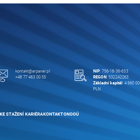
kontakt@arpanel.pl
NIP
: 756-18-36-633
+48 77 463 00 55
REGON
: 532242263
Základní kapitál
: 4 660 00
PLN
KE STAŽENÍ
KARIÉRA
KONTAKT
ONOOÚ