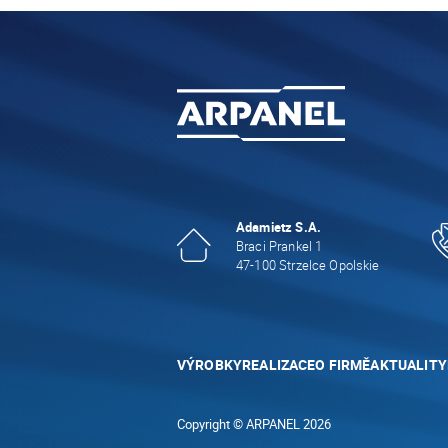
Adamietz S.A.
Braci Prankel 1
47-100 Strzelce Opolskie
VÝROBKY
REALIZACE
O FIRMĚ
AKTUALITY
Copyright © ARPANEL 2026