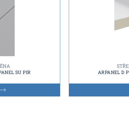
TĚNA
STŘE
ANEL SU PIR
ARPANEL D P