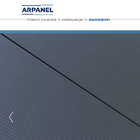
Hlavní stránka
»
Realizacje
»
Autosalon