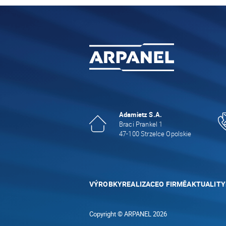
Adamietz S.A.
Braci Prankel 1
47-100 Strzelce Opolskie
VÝROBKY
REALIZACE
O FIRMĚ
AKTUALITY
Copyright © ARPANEL 2026