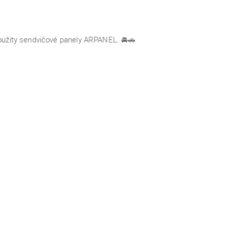
y použity sendvičové panely ARPANEL. 🚘🚗