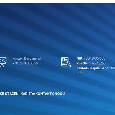
kontakt@arpanel.pl
NIP
: 756-18-36-633
+48 77 463 00 55
REGON
: 532242263
Základní kapitál
: 4 660 00
PLN
KE STAŽENÍ
KARIÉRA
KONTAKT
ONOOÚ