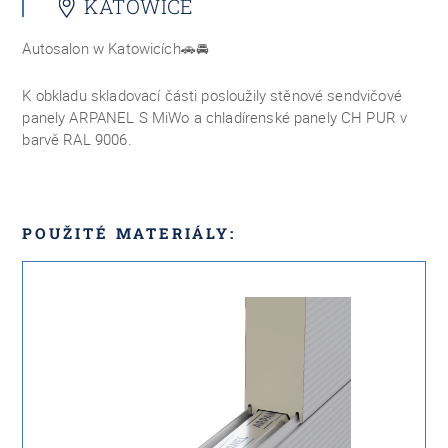
KATOWICE
Autosalon w Katowicích
🚗🚘
K obkladu skladovací části posloužily stěnové sendvičové
panely ARPANEL S MiWo a chladírenské panely CH PUR v
barvě RAL 9006.
POUŽITÉ MATERIÁLY: