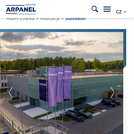
CZ
Hlavní stránka
»
Realizacje
»
Autosalon