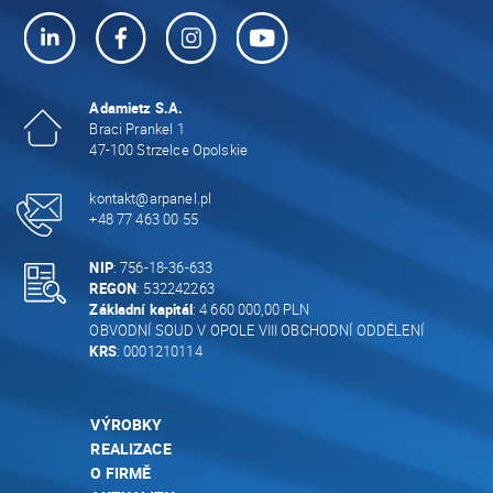
Adamietz S.A.
Braci Prankel 1
47-100 Strzelce Opolskie
kontakt@arpanel.pl
+48 77 463 00 55
NIP
: 756-18-36-633
REGON
: 532242263
Základní kapitál
: 4 660 000,00 PLN
OBVODNÍ SOUD V OPOLE VIII OBCHODNÍ ODDĚLENÍ
KRS
: 0001210114
VÝROBKY
REALIZACE
O FIRMĚ