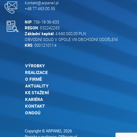
kontakt@arpanel.pl
+48 77 463 00 55
NIP
: 756-18-36-633
REGON
: 532242263
Základní kapitál
: 4 660 000,00 PLN
OBVODNÍ SOUD V OPOLE VIII OBCHODNÍ ODDĚLENÍ
KRS
: 0001210114
VÝROBKY
REALIZACE
O FIRMĚ
AKTUALITY
KE STAŽENÍ
KARIÉRA
KONTAKT
ONOOÚ
Copyright © ARPANEL 2026
Projekt a realizace:
Offteam.pl