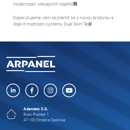
modernizaci stávajících objektů🏢
Doporučujeme vám seznámit se s novou brožurou a
objevit možnosti systému Dual Skin! 🚀📘
Adamietz S.A.
Braci Prankel 1
47-100 Strzelce Opolskie