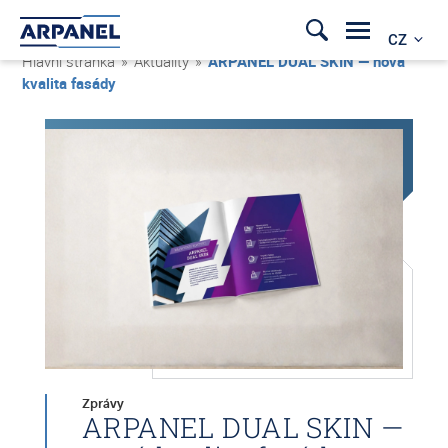
CZ
Hlavní stránka
»
Aktuality
»
ARPANEL DUAL SKIN — nová
kvalita fasády
Zprávy
ARPANEL DUAL SKIN —