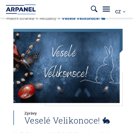
CZ
Hlavní stránka
»
Aktuality
»
Veselé Velikonoce! 🐇
Zprávy
Veselé Velikonoce! 🐇