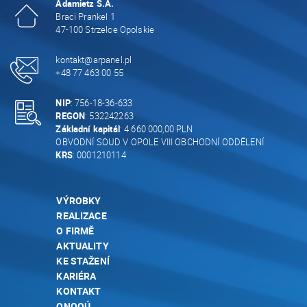
Adamietz S.A.
Braci Prankel 1
47-100 Strzelce Opolskie
kontakt@arpanel.pl
+48 77 463 00 55
NIP
: 756-18-36-633
REGON
: 532242263
Základní kapitál
: 4 660 000,00 PLN
OBVODNÍ SOUD V OPOLE VIII OBCHODNÍ ODDĚLENÍ
KRS
: 0001210114
VÝROBKY
REALIZACE
O FIRMĚ
AKTUALITY
KE STAŽENÍ
KARIÉRA
KONTAKT
ONOOÚ