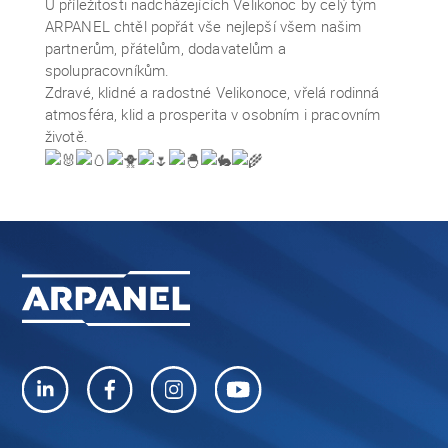
U příležitosti nadcházejících Velikonoc by celý tým
ARPANEL chtěl popřát vše nejlepší všem našim
partnerům, přátelům, dodavatelům a
spolupracovníkům.
Zdravé, klidné a radostné Velikonoce, vřelá rodinná
atmosféra, klid a prosperita v osobním i pracovním
životě.