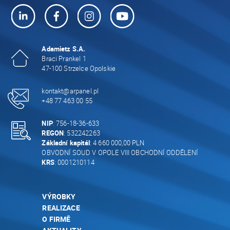
Adamietz S.A.
Braci Prankel 1
47-100 Strzelce Opolskie
kontakt@arpanel.pl
+48 77 463 00 55
NIP
: 756-18-36-633
REGON
: 532242263
Základní kapitál
: 4 660 000,00 PLN
OBVODNÍ SOUD V OPOLE VIII OBCHODNÍ ODDĚLENÍ
KRS
: 0001210114
VÝROBKY
REALIZACE
O FIRMĚ