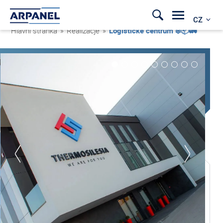
CZ
Hlavní stránka
»
Realizacje
»
Logistické centrum ❄️📦🚛