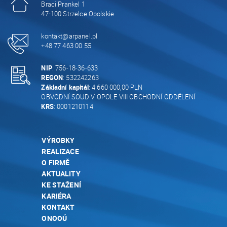
Braci Prankel 1
47-100 Strzelce Opolskie
kontakt@arpanel.pl
+48 77 463 00 55
NIP
: 756-18-36-633
REGON
: 532242263
Základní kapitál
: 4 660 000,00 PLN
OBVODNÍ SOUD V OPOLE VIII OBCHODNÍ ODDĚLENÍ
KRS
: 0001210114
VÝROBKY
REALIZACE
O FIRMĚ
AKTUALITY
KE STAŽENÍ
KARIÉRA
KONTAKT
ONOOÚ