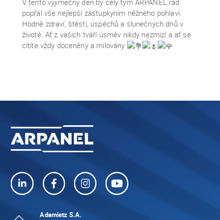
V tento výjimečný den by celý tým ARPANEL rád
popřál vše nejlepší zástupkyním něžného pohlaví.
Hodně zdraví, štěstí, úspěchů a slunečných dnů v
životě. Ať z vašich tváří úsměv nikdy nezmizí a ať se
cítíte vždy doceněny a milovány
Adamietz S.A.